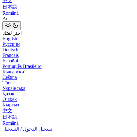
中文
日本語
Română
Ar
اختر لغتك
English
Русский
Deutsch
Français
Español
Português Brasileiro
Български
Čeština
Türk
Українська
Қазақ
Оʻzbek
Кыргыз
中文
日本語
Română
تسجيل الدخول / التسجيل