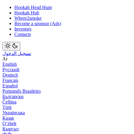
Hookah Head Hunt
Hookah Hub
Where2smoke
Become a sponsor (Ads)
Investors
Contacts
تسجيل الدخول
Ar
English
Русский
Deutsch
Français
Español
Português Brasileiro
Български
Čeština
Türk
Українська
Қазақ
Оʻzbek
Кыргыз