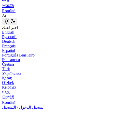
中文
日本語
Română
Ar
اختر لغتك
English
Русский
Deutsch
Français
Español
Português Brasileiro
Български
Čeština
Türk
Українська
Қазақ
Оʻzbek
Кыргыз
中文
日本語
Română
تسجيل الدخول / التسجيل