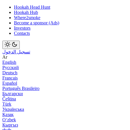
Hookah Head Hunt
Hookah Hub
Where2smoke
Become a sponsor (Ads)
Investors
Contacts
تسجيل الدخول
Ar
English
Русский
Deutsch
Français
Español
Português Brasileiro
Български
Čeština
Türk
Українська
Қазақ
Оʻzbek
Кыргыз