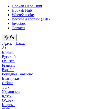
Hookah Head Hunt
Hookah Hub
Where2smoke
Become a sponsor (Ads)
Investors
Contacts
تسجيل الدخول
Ar
English
Русский
Deutsch
Français
Español
Português Brasileiro
Български
Čeština
Türk
Українська
Қазақ
Оʻzbek
Кыргыз