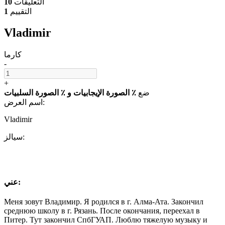
التعليقات
10
التقييم
1
Vladimir
كارما
-
+
ضع
٪ الصورة الإيجابيات
و
٪ الصورة السلبيات
اسم العرض:
Vladimir
سيالز:
عني:
Меня зовут Владимир. Я родился в г. Алма-Ата. Закончил
среднюю школу в г. Рязань. После окончания, переехал в
Питер. Тут закончил СпбГУАП. Люблю тяжелую музыку и