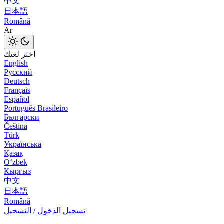
中文
日本語
Română
Ar
اختر لغتك
English
Русский
Deutsch
Français
Español
Português Brasileiro
Български
Čeština
Türk
Українська
Қазақ
Оʻzbek
Кыргыз
中文
日本語
Română
تسجيل الدخول / التسجيل