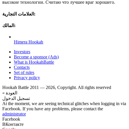
высокие технологии. Считаю что лучшее враг хорошего.
العلامات التجارية:
المالك:
Himera Hookah
Investors
Become a sponsor (Ads)
What is HookahBattle
Contacts
Set of rules
Privacy policy
Hookah Battle 2011 — 2026, Copyright. All rights reserved
« العودة
تسجيل الدخول
At the moment, we are seeing technical glitches when logging in via
Facebook. If you have any problems, please contact the
administrator
Facebook
ВКонтакте