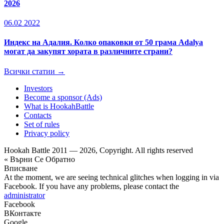
2026
06.02 2022
Индекс на Адалия. Колко опаковки от 50 грама Adalya
могат да закупят хората в различните страни?
Всички статии →
Investors
Become a sponsor (Ads)
What is HookahBattle
Contacts
Set of rules
Privacy policy
Hookah Battle 2011 — 2026, Copyright. All rights reserved
« Върни Се Обратно
Вписване
At the moment, we are seeing technical glitches when logging in via
Facebook. If you have any problems, please contact the
administrator
Facebook
ВКонтакте
Google