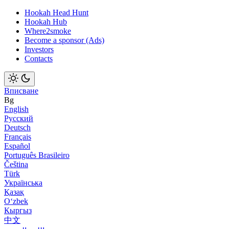
Hookah Head Hunt
Hookah Hub
Where2smoke
Become a sponsor (Ads)
Investors
Contacts
Вписване
Bg
English
Русский
Deutsch
Français
Español
Português Brasileiro
Čeština
Türk
Українська
Қазақ
Оʻzbek
Кыргыз
中文