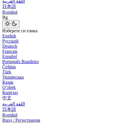
اللغة العربية
日本語
Română
Bg
Изберете си езика
English
Русский
Deutsch
Français
Español
Português Brasileiro
Čeština
Türk
Українська
Қазақ
Оʻzbek
Кыргыз
中文
اللغة العربية
日本語
Română
Вход / Регистрация