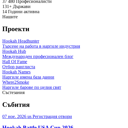
37 480
Професионалисти
131+
Държави
14
Години активна
Нашите
Проекти
Hookah Headhunter
Търсене на работа в наргиле индустрия
Hookah Hub
Международен професионален блог
Hall Of Fame
Отбор ранглиста
Hookah Names
Наргиле имена база данни
Where2Smoke
Наргиле барове по целия свят
Състезания
Събития
07 ное. 2026
us
Регистрация отвори
Hookah Battle USA Cup 2026