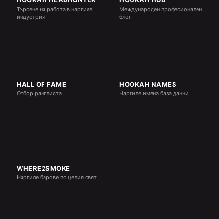
HOOKAH HEADHUNTER
HOOKAH HUB
Търсене на работа в наргиле
Международен професионален
индустрия
блог
HALL OF FAME
HOOKAH NAMES
Отбор ранглиста
Наргиле имена база данни
WHERE2SMOKE
Наргиле барове по целия свят