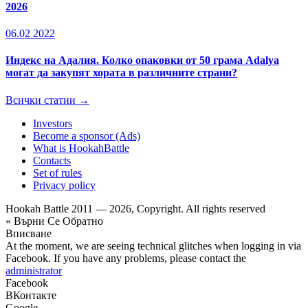
2026
06.02 2022
Индекс на Адалия. Колко опаковки от 50 грама Adalya
могат да закупят хората в различните страни?
Всички статии →
Investors
Become a sponsor (Ads)
What is HookahBattle
Contacts
Set of rules
Privacy policy
Hookah Battle 2011 — 2026, Copyright. All rights reserved
« Върни Се Обратно
Вписване
At the moment, we are seeing technical glitches when logging in via
Facebook. If you have any problems, please contact the
administrator
Facebook
ВКонтакте
Google