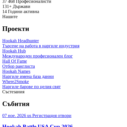
37 468
Професионалисти
131+
Държави
14
Години активна
Нашите
Проекти
Hookah Headhunter
Търсене на работа в наргиле индустрия
Hookah Hub
Международен професионален блог
Hall Of Fame
Отбор ранглиста
Hookah Names
Наргиле имена база данни
Where2Smoke
Наргиле барове по целия свят
Състезания
Събития
07 ное. 2026
us
Регистрация отвори
Hookah Battle USA Cup 2026