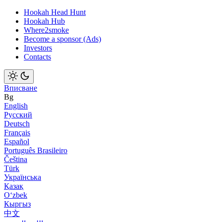
Hookah Head Hunt
Hookah Hub
Where2smoke
Become a sponsor (Ads)
Investors
Contacts
Вписване
Bg
English
Русский
Deutsch
Français
Español
Português Brasileiro
Čeština
Türk
Українська
Қазақ
Оʻzbek
Кыргыз
中文