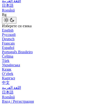
اللغة العربية
日本語
Română
Bg
Изберете си езика
English
Русский
Deutsch
Français
Español
Português Brasileiro
Čeština
Türk
Українська
Қазақ
Оʻzbek
Кыргыз
中文
اللغة العربية
日本語
Română
Вход / Регистрация