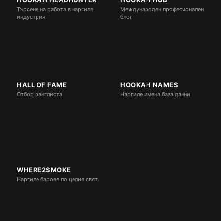
HOOKAH HEADHUNTER
HOOKAH HUB
Търсене на работа в наргиле
Международен професионален
индустрия
блог
HALL OF FAME
HOOKAH NAMES
Отбор ранглиста
Наргиле имена база данни
WHERE2SMOKE
Наргиле барове по целия свят