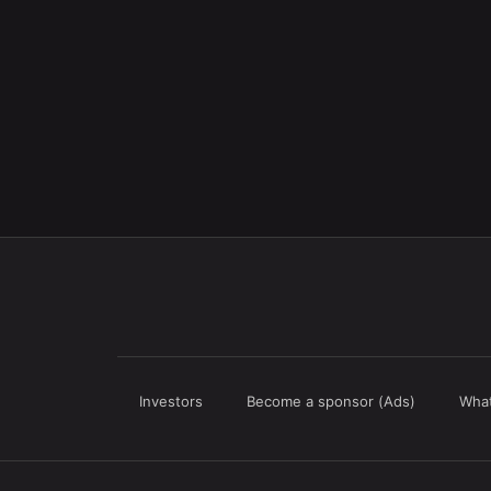
Investors
Become a sponsor (Ads)
What