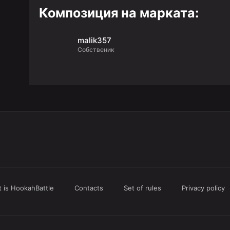
Композиция на марката:
malik357
Собственик
 is HookahBattle
Contacts
Set of rules
Privacy policy