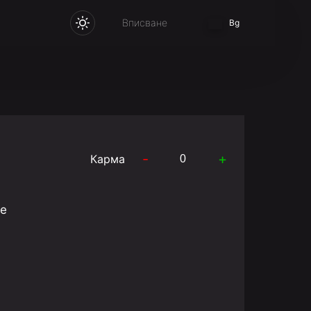
Вписване
Bg
-
+
Карма
ще