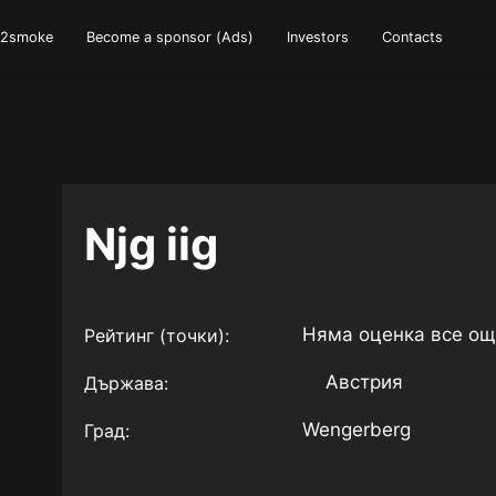
e2smoke
Become a sponsor (Ads)
Investors
Contacts
Njg iig
Няма оценка все о
Рейтинг (точки):
Австрия
Държава:
Wengerberg
Град: