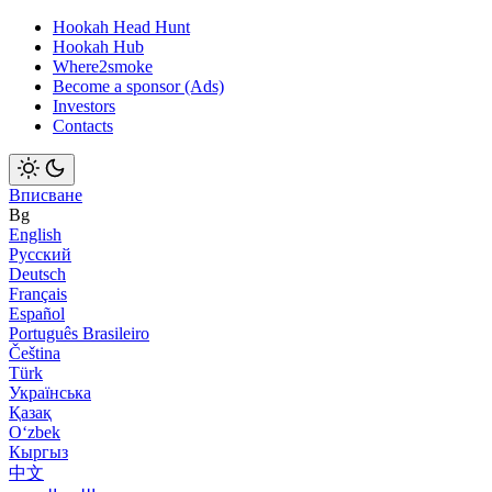
Hookah Head Hunt
Hookah Hub
Where2smoke
Become a sponsor (Ads)
Investors
Contacts
Вписване
Bg
English
Русский
Deutsch
Français
Español
Português Brasileiro
Čeština
Türk
Українська
Қазақ
Оʻzbek
Кыргыз
中文