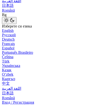
اللغة العربية
日本語
Română
Bg
Изберете си езика
English
Русский
Deutsch
Français
Español
Português Brasileiro
Čeština
Türk
Українська
Қазақ
Оʻzbek
Кыргыз
中文
اللغة العربية
日本語
Română
Вход / Регистрация