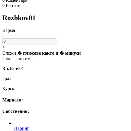
0
Коментари
0
Рейтинг
Rozhkov01
Карма
-
+
Сложи
� плюсове
както и
� минуси
Показвано име:
Rozhkov01
Град:
Курск
Марката:
Собственик:
Паринг