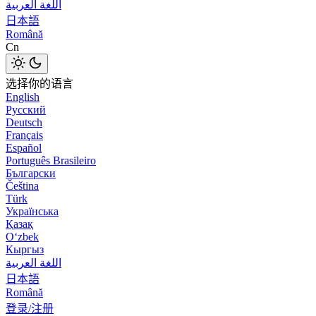
اللغة العربية
日本語
Română
Cn
选择你的语言
English
Русский
Deutsch
Français
Español
Português Brasileiro
Български
Čeština
Türk
Українська
Қазақ
Оʻzbek
Кыргыз
اللغة العربية
日本語
Română
登录/注册