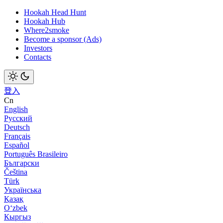
Hookah Head Hunt
Hookah Hub
Where2smoke
Become a sponsor (Ads)
Investors
Contacts
登入
Cn
English
Русский
Deutsch
Français
Español
Português Brasileiro
Български
Čeština
Türk
Українська
Қазақ
Оʻzbek
Кыргыз