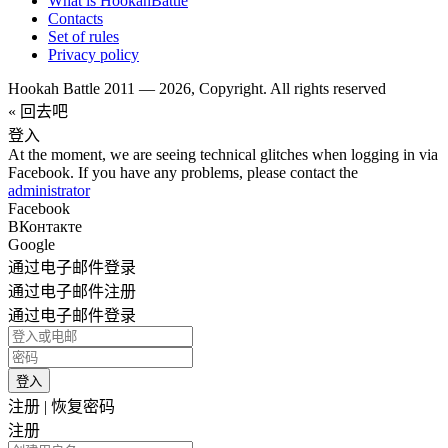
What is HookahBattle
Contacts
Set of rules
Privacy policy
Hookah Battle 2011 — 2026, Copyright. All rights reserved
« 回去吧
登入
At the moment, we are seeing technical glitches when logging in via
Facebook. If you have any problems, please contact the
administrator
Facebook
ВКонтакте
Google
通过电子邮件登录
通过电子邮件注册
通过电子邮件登录
登入
注册
|
恢复密码
注册