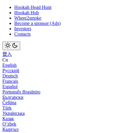
Hookah Head Hunt
Hookah Hub
Where2smoke
Become a sponsor (Ads)
Investors
Contacts
登入
Cn
English
Русский
Deutsch
Français
Español
Português Brasileiro
Български
Čeština
Türk
Українська
Қазақ
Оʻzbek
Кыргыз