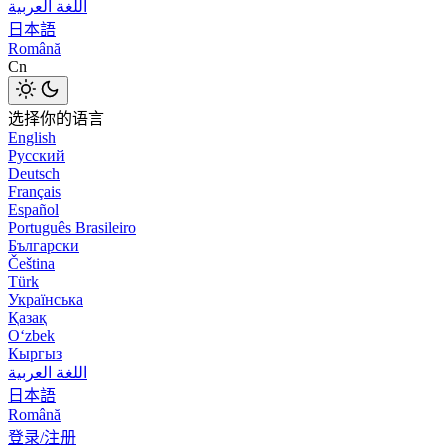
اللغة العربية
日本語
Română
Cn
选择你的语言
English
Русский
Deutsch
Français
Español
Português Brasileiro
Български
Čeština
Türk
Українська
Қазақ
Оʻzbek
Кыргыз
اللغة العربية
日本語
Română
登录/注册