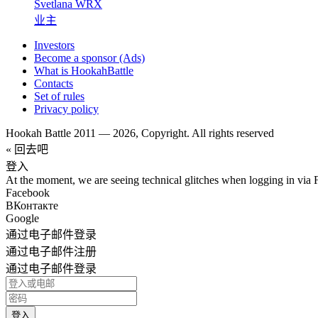
Svetlana WRX
业主
Investors
Become a sponsor (Ads)
What is HookahBattle
Contacts
Set of rules
Privacy policy
Hookah Battle 2011 — 2026, Copyright. All rights reserved
« 回去吧
登入
At the moment, we are seeing technical glitches when logging in via 
Facebook
ВКонтакте
Google
通过电子邮件登录
通过电子邮件注册
通过电子邮件登录
登入