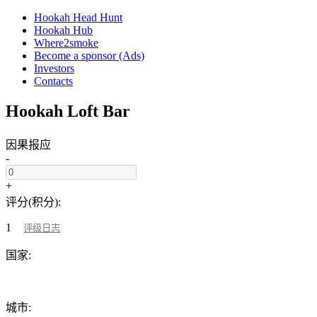
Hookah Head Hunt
Hookah Hub
Where2smoke
Become a sponsor (Ads)
Investors
Contacts
Hookah Loft Bar
因果报应
-
+
评分(积分):
1
评级日志
国家:
城市: