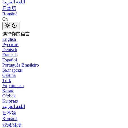
اللغة العربية
日本語
Română
Cn
选择你的语言
English
Русский
Deutsch
Français
Español
Português Brasileiro
Български
Čeština
Türk
Українська
Қазақ
Оʻzbek
Кыргыз
اللغة العربية
日本語
Română
登录/注册