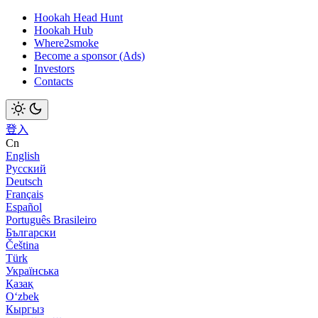
Hookah Head Hunt
Hookah Hub
Where2smoke
Become a sponsor (Ads)
Investors
Contacts
登入
Cn
English
Русский
Deutsch
Français
Español
Português Brasileiro
Български
Čeština
Türk
Українська
Қазақ
Оʻzbek
Кыргыз