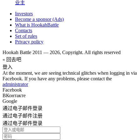
业主
Investors
Become a sponsor (Ads)
What is HookahBattle
Contacts
Set of rules
Privacy policy
Hookah Battle 2011 — 2026, Copyright. All rights reserved
« 回去吧
登入
At the moment, we are seeing technical glitches when logging in via
Facebook. If you have any problems, please contact the
administrator
Facebook
ВКонтакте
Google
通过电子邮件登录
通过电子邮件注册
通过电子邮件登录