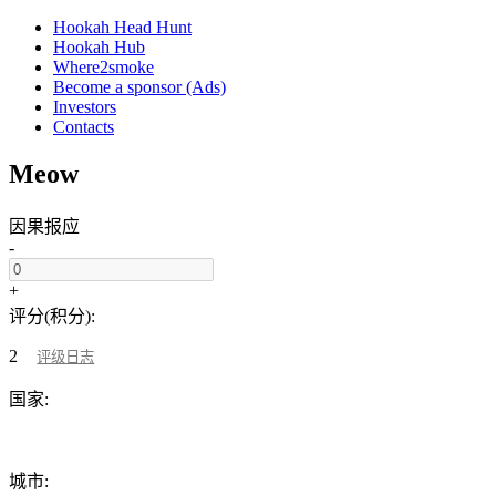
Hookah Head Hunt
Hookah Hub
Where2smoke
Become a sponsor (Ads)
Investors
Contacts
Meow
因果报应
-
+
评分(积分):
2
评级日志
国家:
城市: