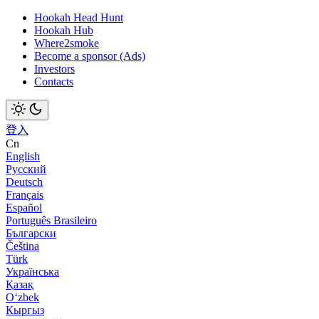
Hookah Head Hunt
Hookah Hub
Where2smoke
Become a sponsor (Ads)
Investors
Contacts
登入
Cn
English
Русский
Deutsch
Français
Español
Português Brasileiro
Български
Čeština
Türk
Українська
Қазақ
Оʻzbek
Кыргыз