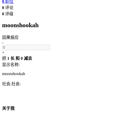
0
职位
0
评论
0
评级
moonshookah
因果报应
-
+
把
1 长
和
0 减去
显示名称:
moonshookah
社会,社会:
关于我