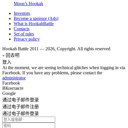
Moon’s Hookah
Investors
Become a sponsor (Ads)
What is HookahBattle
Contacts
Set of rules
Privacy policy
Hookah Battle 2011 — 2026, Copyright. All rights reserved
« 回去吧
登入
At the moment, we are seeing technical glitches when logging in via
Facebook. If you have any problems, please contact the
administrator
Facebook
ВКонтакте
Google
通过电子邮件登录
通过电子邮件注册
通过电子邮件登录