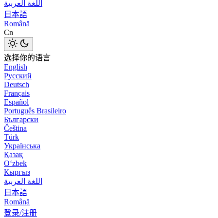
اللغة العربية
日本語
Română
Cn
选择你的语言
English
Русский
Deutsch
Français
Español
Português Brasileiro
Български
Čeština
Türk
Українська
Қазақ
Оʻzbek
Кыргыз
اللغة العربية
日本語
Română
登录/注册