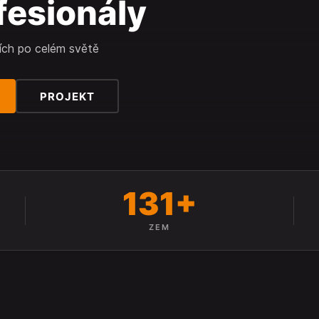
fesionály
ích po celém světě
PROJEKT
131+
ZEM