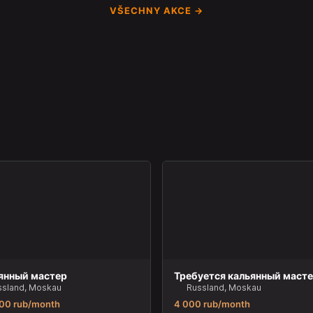
VŠECHNY AKCE →
янный мастер
Требуется кальянный маст
ssland, Moskau
Russland, Moskau
00 rub/month
4 000 rub/month