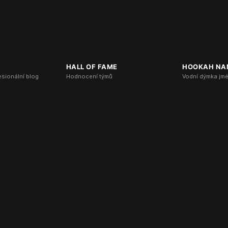
HALL OF FAME
HOOKAH NA
esionální blog
Hodnocení týmů
Vodní dýmka jm