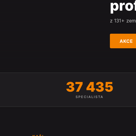
pro
z 131+ zem
AKCE
37 435
SPECIALISTA