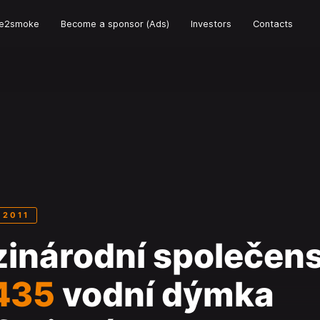
e2smoke
Become a sponsor (Ads)
Investors
Contacts
 2011
inárodní společens
435
vodní dýmka