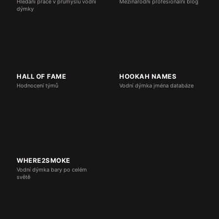
Hledání práce v průmyslu vodní
Mezinárodní profesionální blog
dýmky
HALL OF FAME
HOOKAH NAMES
Hodnocení týmů
Vodní dýmka jména databáze
WHERE2SMOKE
Vodní dýmka bary po celém
světě