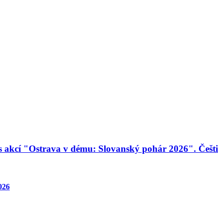
h s akcí "Ostrava v dému: Slovanský pohár 2026". Češt
026