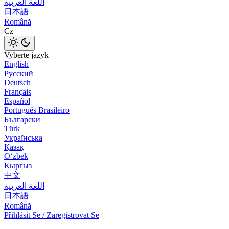
اللغة العربية
日本語
Română
Cz
Vyberte jazyk
English
Русский
Deutsch
Français
Español
Português Brasileiro
Български
Türk
Українська
Қазақ
Оʻzbek
Кыргыз
中文
اللغة العربية
日本語
Română
Přihlásit Se / Zaregistrovat Se