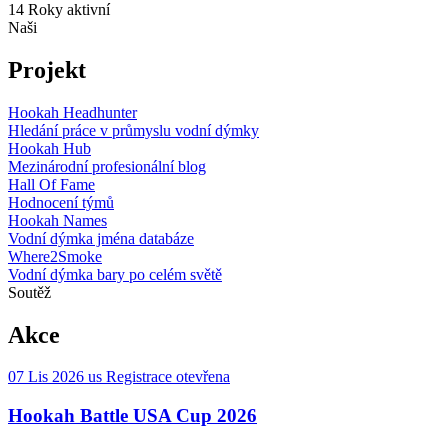
14
Roky aktivní
Naši
Projekt
Hookah Headhunter
Hledání práce v průmyslu vodní dýmky
Hookah Hub
Mezinárodní profesionální blog
Hall Of Fame
Hodnocení týmů
Hookah Names
Vodní dýmka jména databáze
Where2Smoke
Vodní dýmka bary po celém světě
Soutěž
Akce
07 Lis 2026
us
Registrace otevřena
Hookah Battle USA Cup 2026