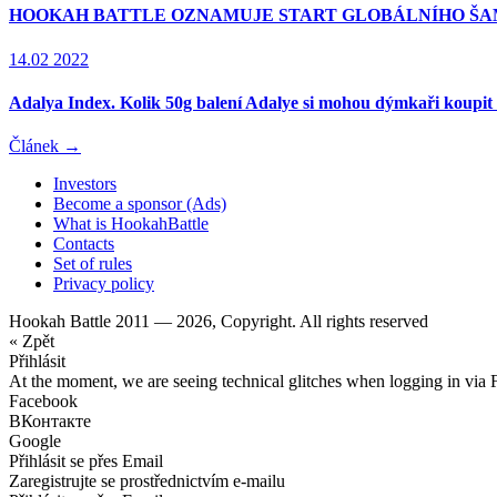
HOOKAH BATTLE OZNAMUJE START GLOBÁLNÍHO ŠA
14.02 2022
Adalya Index. Kolik 50g balení Adalye si mohou dýmkaři koupit 
Článek →
Investors
Become a sponsor (Ads)
What is HookahBattle
Contacts
Set of rules
Privacy policy
Hookah Battle 2011 — 2026, Copyright. All rights reserved
« Zpět
Přihlásit
At the moment, we are seeing technical glitches when logging in via 
Facebook
ВКонтакте
Google
Přihlásit se přes Email
Zaregistrujte se prostřednictvím e-mailu