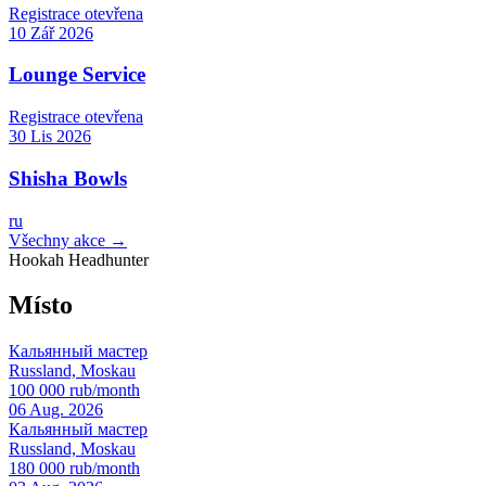
Registrace otevřena
10 Zář 2026
Lounge Service
Registrace otevřena
30 Lis 2026
Shisha Bowls
ru
Všechny akce →
Hookah Headhunter
Místo
Кальянный мастер
Russland, Moskau
100 000 rub/month
06 Aug. 2026
Кальянный мастер
Russland, Moskau
180 000 rub/month