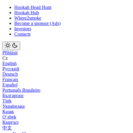
Hookah Head Hunt
Hookah Hub
Where2smoke
Become a sponsor (Ads)
Investors
Contacts
Přihlásit
Cz
English
Русский
Deutsch
Français
Español
Português Brasileiro
Български
Türk
Українська
Қазақ
Оʻzbek
Кыргыз
中文