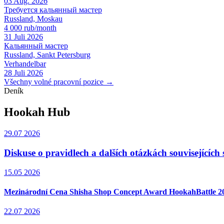
03 Aug. 2026
Требуется кальянный мастер
Russland, Moskau
4 000 rub/month
31 Juli 2026
Кальянный мастер
Russland, Sankt Petersburg
Verhandelbar
28 Juli 2026
Všechny volné pracovní pozice →
Deník
Hookah Hub
29.07 2026
Diskuse o pravidlech a dalších otázkách souvisejícíc
15.05 2026
Mezinárodní Cena Shisha Shop Concept Award HookahBattle 2
22.07 2026