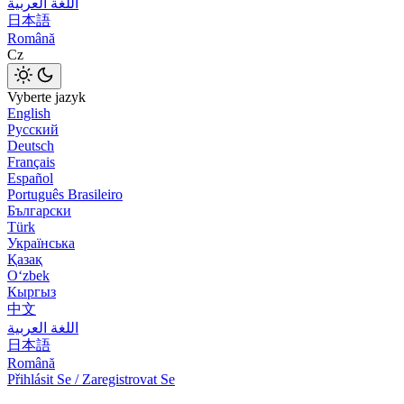
اللغة العربية
日本語
Română
Cz
Vyberte jazyk
English
Русский
Deutsch
Français
Español
Português Brasileiro
Български
Türk
Українська
Қазақ
Оʻzbek
Кыргыз
中文
اللغة العربية
日本語
Română
Přihlásit Se / Zaregistrovat Se