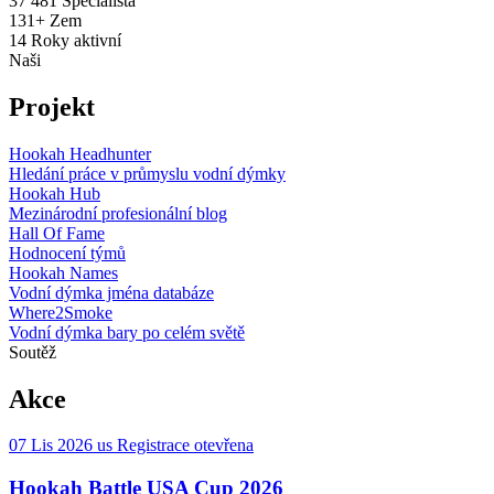
37 481
Specialista
131+
Zem
14
Roky aktivní
Naši
Projekt
Hookah Headhunter
Hledání práce v průmyslu vodní dýmky
Hookah Hub
Mezinárodní profesionální blog
Hall Of Fame
Hodnocení týmů
Hookah Names
Vodní dýmka jména databáze
Where2Smoke
Vodní dýmka bary po celém světě
Soutěž
Akce
07 Lis 2026
us
Registrace otevřena
Hookah Battle USA Cup 2026