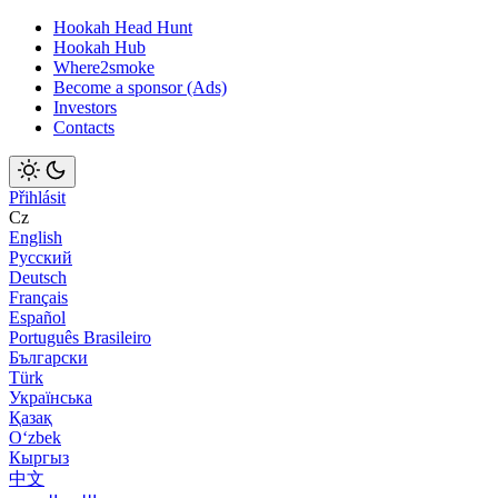
Hookah Head Hunt
Hookah Hub
Where2smoke
Become a sponsor (Ads)
Investors
Contacts
Přihlásit
Cz
English
Русский
Deutsch
Français
Español
Português Brasileiro
Български
Türk
Українська
Қазақ
Оʻzbek
Кыргыз
中文