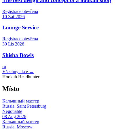
The best design and concept of a hookah shop
Registrace otevřena
10 Zář 2026
Lounge Service
Registrace otevřena
30 Lis 2026
Shisha Bowls
ru
Všechny akce →
Hookah Headhunter
Místo
Кальянный мастер
Russia, Saint Petersburg
Negotiable
08 Aug 2026
Кальянный мастер
Russia, Moscow