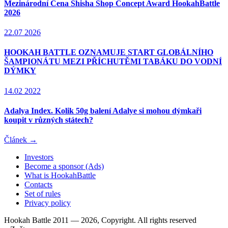
Mezinárodní Cena Shisha Shop Concept Award HookahBattle
2026
22.07 2026
HOOKAH BATTLE OZNAMUJE START GLOBÁLNÍHO
ŠAMPIONÁTU MEZI PŘÍCHUTĚMI TABÁKU DO VODNÍ
DÝMKY
14.02 2022
Adalya Index. Kolik 50g balení Adalye si mohou dýmkaři
koupit v různých státech?
Článek →
Investors
Become a sponsor (Ads)
What is HookahBattle
Contacts
Set of rules
Privacy policy
Hookah Battle 2011 — 2026, Copyright. All rights reserved