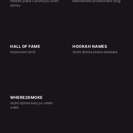
Hledání práce v průmyslu vodní
Mezinárodní profesionální blog
dýmky
HALL OF FAME
HOOKAH NAMES
Hodnocení týmů
Vodní dýmka jména databáze
WHERE2SMOKE
Vodní dýmka bary po celém
světě