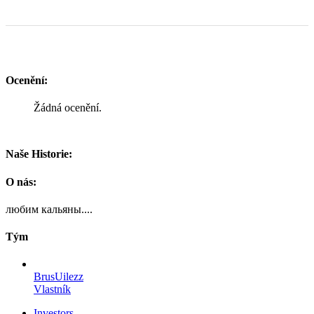
Ocenění:
Žádná ocenění.
Naše Historie:
O nás:
любим кальяны....
Tým
BrusUilezz
Vlastník
Investors