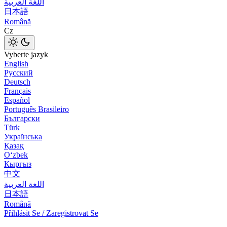
اللغة العربية
日本語
Română
Cz
Vyberte jazyk
English
Русский
Deutsch
Français
Español
Português Brasileiro
Български
Türk
Українська
Қазақ
Оʻzbek
Кыргыз
中文
اللغة العربية
日本語
Română
Přihlásit Se / Zaregistrovat Se