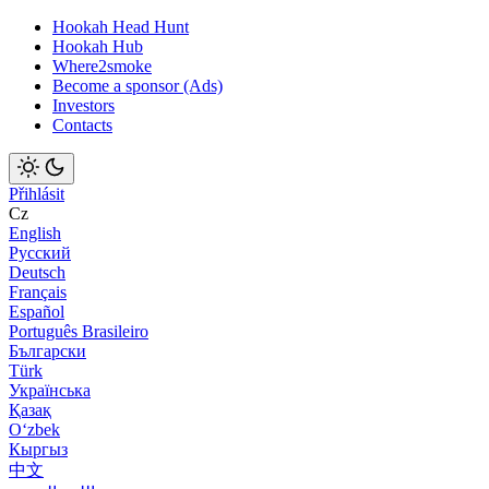
Hookah Head Hunt
Hookah Hub
Where2smoke
Become a sponsor (Ads)
Investors
Contacts
Přihlásit
Cz
English
Русский
Deutsch
Français
Español
Português Brasileiro
Български
Türk
Українська
Қазақ
Оʻzbek
Кыргыз
中文