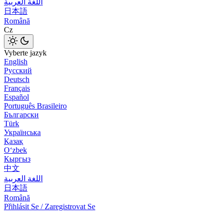
اللغة العربية
日本語
Română
Cz
Vyberte jazyk
English
Русский
Deutsch
Français
Español
Português Brasileiro
Български
Türk
Українська
Қазақ
Оʻzbek
Кыргыз
中文
اللغة العربية
日本語
Română
Přihlásit Se / Zaregistrovat Se