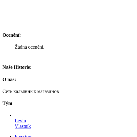
Ocenění:
Žádná ocenění.
Naše Historie:
O nás:
Сеть кальянных магазинов
Tým
Levin
Vlastník
Investors