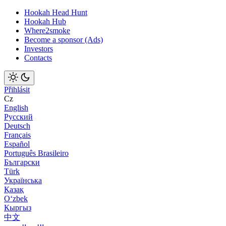
Hookah Head Hunt
Hookah Hub
Where2smoke
Become a sponsor (Ads)
Investors
Contacts
Přihlásit
Cz
English
Русский
Deutsch
Français
Español
Português Brasileiro
Български
Türk
Українська
Қазақ
Оʻzbek
Кыргыз
中文