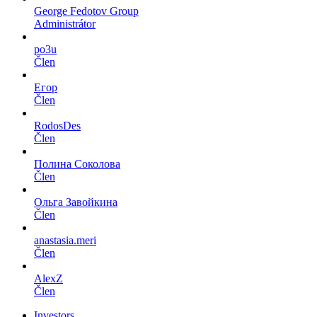
George Fedotov Group
Administrátor
po3u
Člen
Егор
Člen
RodosDes
Člen
Полина Соколова
Člen
Ольга Завойкина
Člen
anastasia.meri
Člen
AlexZ
Člen
Investors