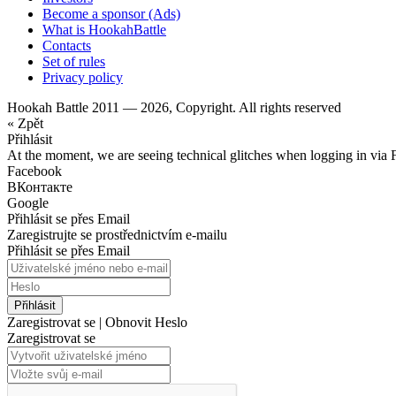
Become a sponsor (Ads)
What is HookahBattle
Contacts
Set of rules
Privacy policy
Hookah Battle 2011 — 2026, Copyright. All rights reserved
« Zpět
Přihlásit
At the moment, we are seeing technical glitches when logging in via 
Facebook
ВКонтакте
Google
Přihlásit se přes Email
Zaregistrujte se prostřednictvím e-mailu
Přihlásit se přes Email
Přihlásit
Zaregistrovat se
|
Obnovit Heslo
Zaregistrovat se