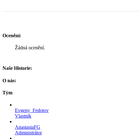
Ocenění:
Žádná ocenění.
Naše Historie:
O nás:
Tým
Evgeny_Fedotov
Vlastník
AnastasiaFG
Administrátor