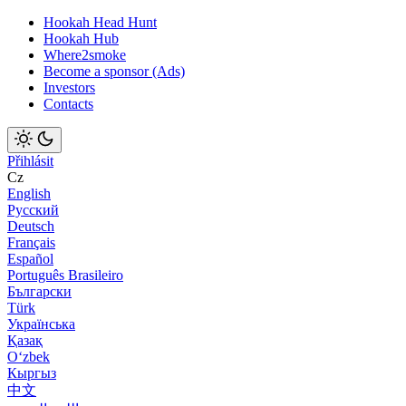
Hookah Head Hunt
Hookah Hub
Where2smoke
Become a sponsor (Ads)
Investors
Contacts
Přihlásit
Cz
English
Русский
Deutsch
Français
Español
Português Brasileiro
Български
Türk
Українська
Қазақ
Оʻzbek
Кыргыз
中文