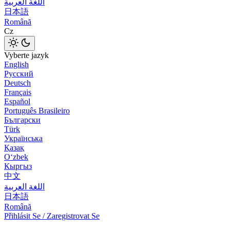
اللغة العربية
日本語
Română
Cz
Vyberte jazyk
English
Русский
Deutsch
Français
Español
Português Brasileiro
Български
Türk
Українська
Қазақ
Оʻzbek
Кыргыз
中文
اللغة العربية
日本語
Română
Přihlásit Se / Zaregistrovat Se