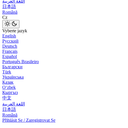
اللغة العربية
日本語
Română
Cz
Vyberte jazyk
English
Русский
Deutsch
Français
Español
Português Brasileiro
Български
Türk
Українська
Қазақ
Оʻzbek
Кыргыз
中文
اللغة العربية
日本語
Română
Přihlásit Se / Zaregistrovat Se