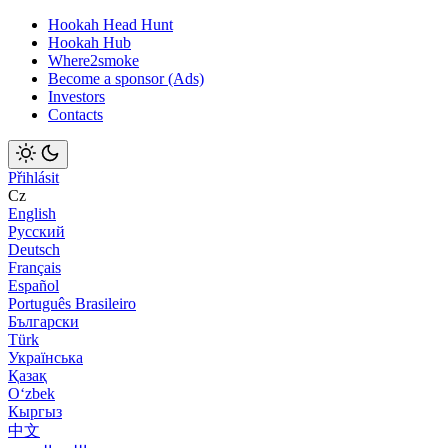
Hookah Head Hunt
Hookah Hub
Where2smoke
Become a sponsor (Ads)
Investors
Contacts
Přihlásit
Cz
English
Русский
Deutsch
Français
Español
Português Brasileiro
Български
Türk
Українська
Қазақ
Оʻzbek
Кыргыз
中文