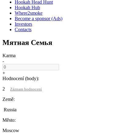
Hookah Head Hunt
Hookah Hub
Where2smoke
Become a sponsor (Ads)
Investors
Contacts
Мятная Семья
Karma
-
+
Hodnocení (body):
2
Záznam hodnocení
Země:
Russia
Město:
Moscow