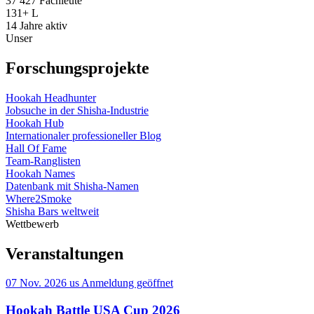
37 427
Fachleute
131+
L
14
Jahre aktiv
Unser
Forschungsprojekte
Hookah Headhunter
Jobsuche in der Shisha-Industrie
Hookah Hub
Internationaler professioneller Blog
Hall Of Fame
Team-Ranglisten
Hookah Names
Datenbank mit Shisha-Namen
Where2Smoke
Shisha Bars weltweit
Wettbewerb
Veranstaltungen
07 Nov. 2026
us
Anmeldung geöffnet
Hookah Battle USA Cup 2026