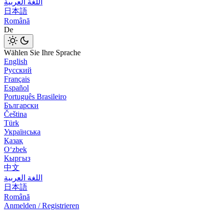
اللغة العربية
日本語
Română
De
Wählen Sie Ihre Sprache
English
Русский
Français
Español
Português Brasileiro
Български
Čeština
Türk
Українська
Қазақ
Оʻzbek
Кыргыз
中文
اللغة العربية
日本語
Română
Anmelden / Registrieren