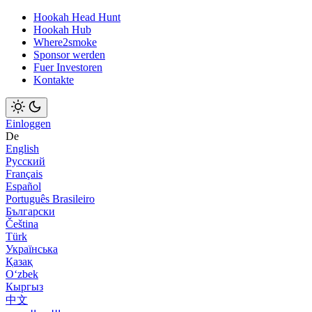
Hookah Head Hunt
Hookah Hub
Where2smoke
Sponsor werden
Fuer Investoren
Kontakte
Einloggen
De
English
Русский
Français
Español
Português Brasileiro
Български
Čeština
Türk
Українська
Қазақ
Оʻzbek
Кыргыз
中文