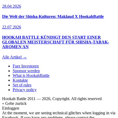
28.04 2026
Die Welt der Shisha-Kulturen: Maklaud X HookahBattle
22.07 2026
HOOKAH BATTLE KÜNDIGT DEN START EINER
GLOBALEN MEISTERSCHAFT FÜR SHISHA-TABAK-
AROMEN AN
Alle Artikel →
Fuer Investoren
Sponsor werden
What is HookahBattle
Kontakte
Set of rules
Privacy policy
Hookah Battle 2011 — 2026, Copyright. All rights reserved
« Gehe zurück
Einloggen
At the moment, we are seeing technical glitches when logging in via
Facebook. If you have any problems, please contact the