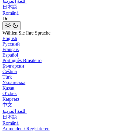
اللغة العربية
日本語
Română
De
Wählen Sie Ihre Sprache
English
Русский
Français
Español
Português Brasileiro
Български
Čeština
Türk
Українська
Қазақ
Оʻzbek
Кыргыз
中文
اللغة العربية
日本語
Română
Anmelden / Registrieren