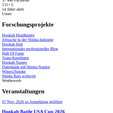
37 446
Fachleute
131+
L
14
Jahre aktiv
Unser
Forschungsprojekte
Hookah Headhunter
Jobsuche in der Shisha-Industrie
Hookah Hub
Internationaler professioneller Blog
Hall Of Fame
Team-Ranglisten
Hookah Names
Datenbank mit Shisha-Namen
Where2Smoke
Shisha Bars weltweit
Wettbewerb
Veranstaltungen
07 Nov. 2026
us
Anmeldung geöffnet
Hookah Battle USA Cup 2026