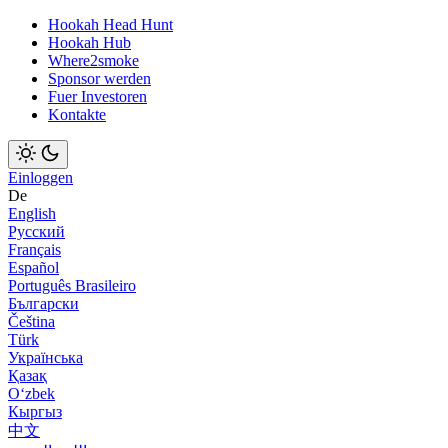
Hookah Head Hunt
Hookah Hub
Where2smoke
Sponsor werden
Fuer Investoren
Kontakte
Einloggen
De
English
Русский
Français
Español
Português Brasileiro
Български
Čeština
Türk
Українська
Қазақ
Оʻzbek
Кыргыз
中文