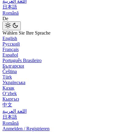
اللغة العربية
日本語
Română
De
Wählen Sie Ihre Sprache
English
Русский
Français
Español
Português Brasileiro
Български
Čeština
Türk
Українська
Қазақ
Оʻzbek
Кыргыз
中文
اللغة العربية
日本語
Română
Anmelden / Registrieren