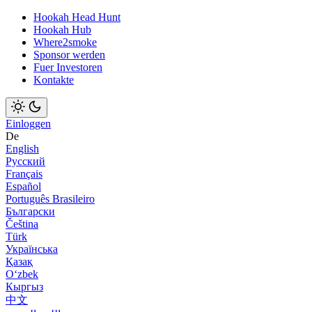
Hookah Head Hunt
Hookah Hub
Where2smoke
Sponsor werden
Fuer Investoren
Kontakte
Einloggen
De
English
Русский
Français
Español
Português Brasileiro
Български
Čeština
Türk
Українська
Қазақ
Оʻzbek
Кыргыз
中文