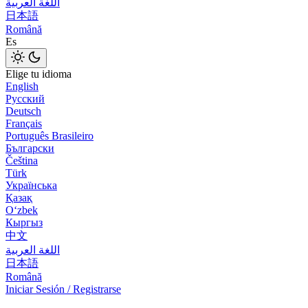
اللغة العربية
日本語
Română
Es
Elige tu idioma
English
Русский
Deutsch
Français
Português Brasileiro
Български
Čeština
Türk
Українська
Қазақ
Оʻzbek
Кыргыз
中文
اللغة العربية
日本語
Română
Iniciar Sesión / Registrarse