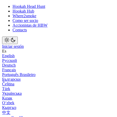
Hookah Head Hunt
Hookah Hub
Where2smoke
Como ser socio
Accionistas de HBW
Contacts
Iniciar sesión
Es
English
Русский
Deutsch
Français
Português Brasileiro
Български
Čeština
Türk
Українська
Қазақ
Оʻzbek
Кыргыз
中文