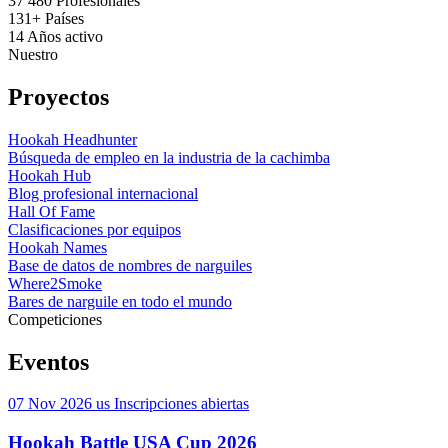
37 480
Profesionales
131+
Países
14
Años activo
Nuestro
Proyectos
Hookah Headhunter
Búsqueda de empleo en la industria de la cachimba
Hookah Hub
Blog profesional internacional
Hall Of Fame
Clasificaciones por equipos
Hookah Names
Base de datos de nombres de narguiles
Where2Smoke
Bares de narguile en todo el mundo
Competiciones
Eventos
07 Nov 2026
us
Inscripciones abiertas
Hookah Battle USA Cup 2026