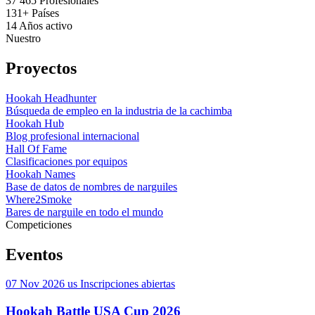
37 465
Profesionales
131+
Países
14
Años activo
Nuestro
Proyectos
Hookah Headhunter
Búsqueda de empleo en la industria de la cachimba
Hookah Hub
Blog profesional internacional
Hall Of Fame
Clasificaciones por equipos
Hookah Names
Base de datos de nombres de narguiles
Where2Smoke
Bares de narguile en todo el mundo
Competiciones
Eventos
07 Nov 2026
us
Inscripciones abiertas
Hookah Battle USA Cup 2026