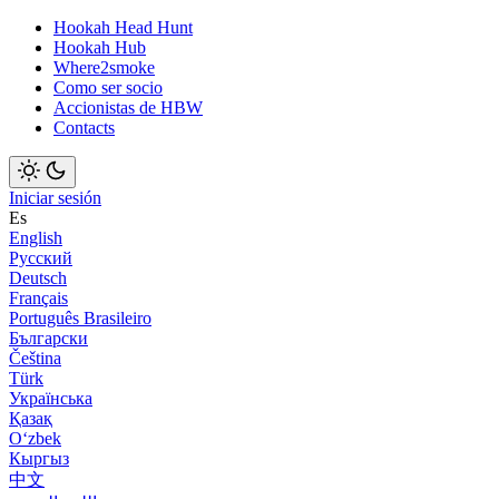
Hookah Head Hunt
Hookah Hub
Where2smoke
Como ser socio
Accionistas de HBW
Contacts
Iniciar sesión
Es
English
Русский
Deutsch
Français
Português Brasileiro
Български
Čeština
Türk
Українська
Қазақ
Оʻzbek
Кыргыз
中文