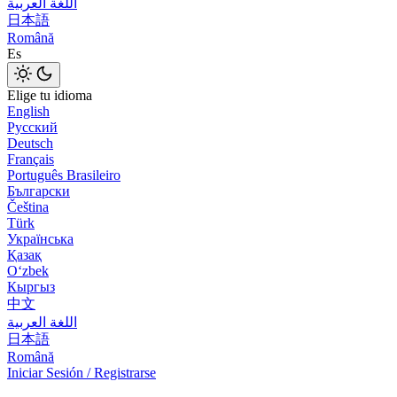
اللغة العربية
日本語
Română
Es
Elige tu idioma
English
Русский
Deutsch
Français
Português Brasileiro
Български
Čeština
Türk
Українська
Қазақ
Оʻzbek
Кыргыз
中文
اللغة العربية
日本語
Română
Iniciar Sesión / Registrarse