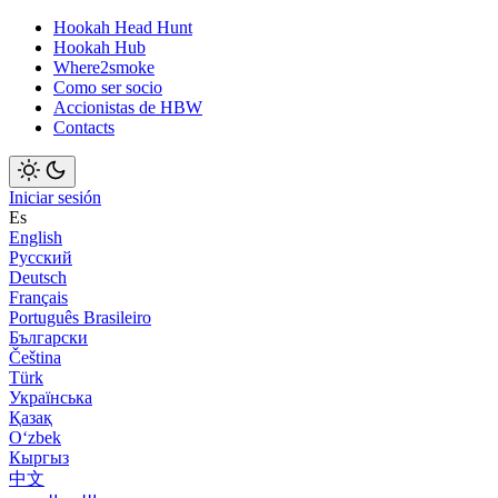
Hookah Head Hunt
Hookah Hub
Where2smoke
Como ser socio
Accionistas de HBW
Contacts
Iniciar sesión
Es
English
Русский
Deutsch
Français
Português Brasileiro
Български
Čeština
Türk
Українська
Қазақ
Оʻzbek
Кыргыз
中文