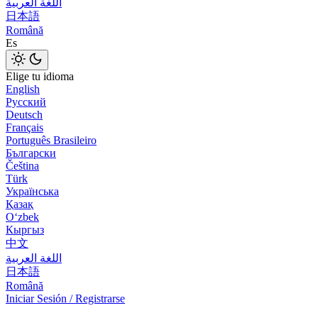
اللغة العربية
日本語
Română
Es
Elige tu idioma
English
Русский
Deutsch
Français
Português Brasileiro
Български
Čeština
Türk
Українська
Қазақ
Оʻzbek
Кыргыз
中文
اللغة العربية
日本語
Română
Iniciar Sesión / Registrarse