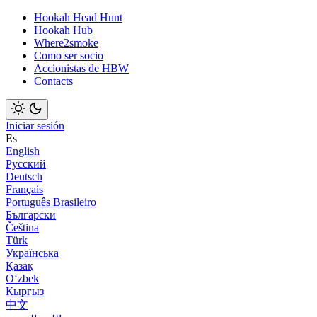
Hookah Head Hunt
Hookah Hub
Where2smoke
Como ser socio
Accionistas de HBW
Contacts
Iniciar sesión
Es
English
Русский
Deutsch
Français
Português Brasileiro
Български
Čeština
Türk
Українська
Қазақ
Оʻzbek
Кыргыз
中文