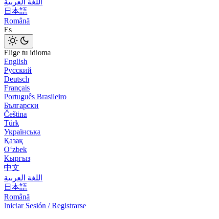
اللغة العربية
日本語
Română
Es
Elige tu idioma
English
Русский
Deutsch
Français
Português Brasileiro
Български
Čeština
Türk
Українська
Қазақ
Оʻzbek
Кыргыз
中文
اللغة العربية
日本語
Română
Iniciar Sesión / Registrarse