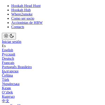
Hookah Head Hunt
Hookah Hub
Where2smoke
Como ser socio
Accionistas de HBW
Contacts
Iniciar sesión
Es
English
Русский
Deutsch
Français
Português Brasileiro
Български
Čeština
Türk
Українська
Қазақ
Оʻzbek
Кыргыз
中文