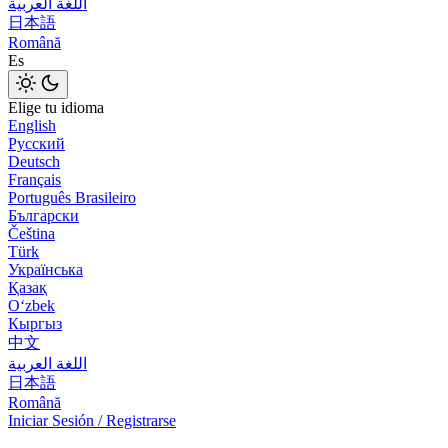
اللغة العربية
日本語
Română
Es
Elige tu idioma
English
Русский
Deutsch
Français
Português Brasileiro
Български
Čeština
Türk
Українська
Қазақ
Оʻzbek
Кыргыз
中文
اللغة العربية
日本語
Română
Iniciar Sesión / Registrarse