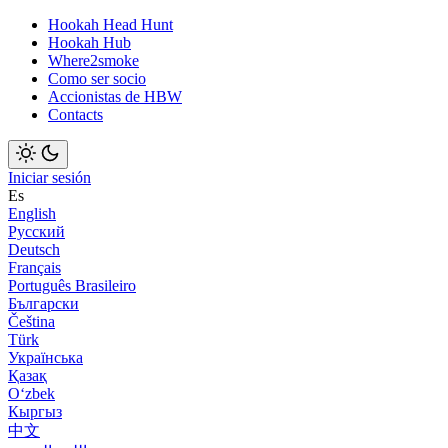
Hookah Head Hunt
Hookah Hub
Where2smoke
Como ser socio
Accionistas de HBW
Contacts
Iniciar sesión
Es
English
Русский
Deutsch
Français
Português Brasileiro
Български
Čeština
Türk
Українська
Қазақ
Оʻzbek
Кыргыз
中文