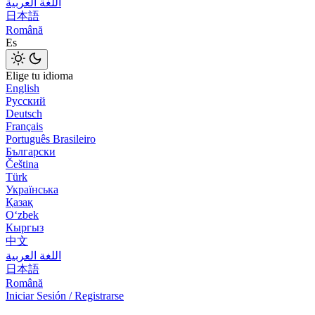
اللغة العربية
日本語
Română
Es
Elige tu idioma
English
Русский
Deutsch
Français
Português Brasileiro
Български
Čeština
Türk
Українська
Қазақ
Оʻzbek
Кыргыз
中文
اللغة العربية
日本語
Română
Iniciar Sesión / Registrarse