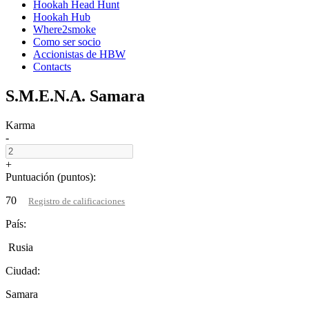
Hookah Head Hunt
Hookah Hub
Where2smoke
Como ser socio
Accionistas de HBW
Contacts
S.M.E.N.A. Samara
Karma
-
+
Puntuación (puntos):
70
Registro de calificaciones
País:
Rusia
Ciudad:
Samara