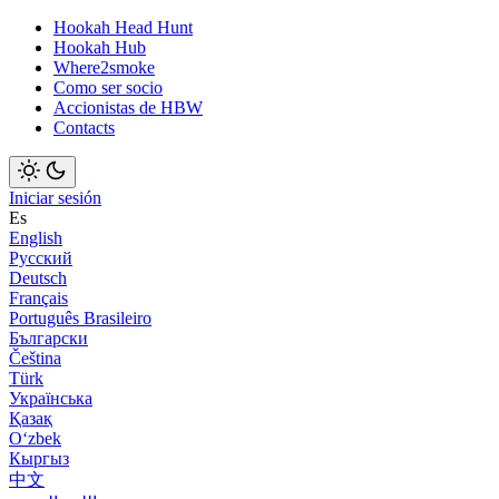
Hookah Head Hunt
Hookah Hub
Where2smoke
Como ser socio
Accionistas de HBW
Contacts
Iniciar sesión
Es
English
Русский
Deutsch
Français
Português Brasileiro
Български
Čeština
Türk
Українська
Қазақ
Оʻzbek
Кыргыз
中文