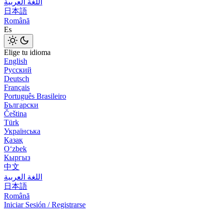
اللغة العربية
日本語
Română
Es
Elige tu idioma
English
Русский
Deutsch
Français
Português Brasileiro
Български
Čeština
Türk
Українська
Қазақ
Оʻzbek
Кыргыз
中文
اللغة العربية
日本語
Română
Iniciar Sesión / Registrarse