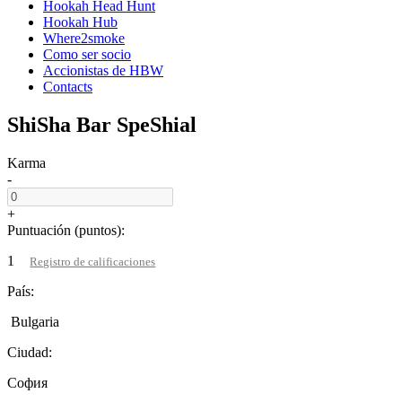
Hookah Head Hunt
Hookah Hub
Where2smoke
Como ser socio
Accionistas de HBW
Contacts
ShiSha Bar SpeShial
Karma
-
+
Puntuación (puntos):
1
Registro de calificaciones
País:
Bulgaria
Ciudad:
София