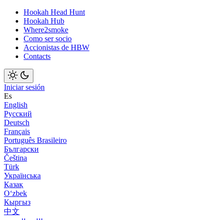
Hookah Head Hunt
Hookah Hub
Where2smoke
Como ser socio
Accionistas de HBW
Contacts
Iniciar sesión
Es
English
Русский
Deutsch
Français
Português Brasileiro
Български
Čeština
Türk
Українська
Қазақ
Оʻzbek
Кыргыз
中文