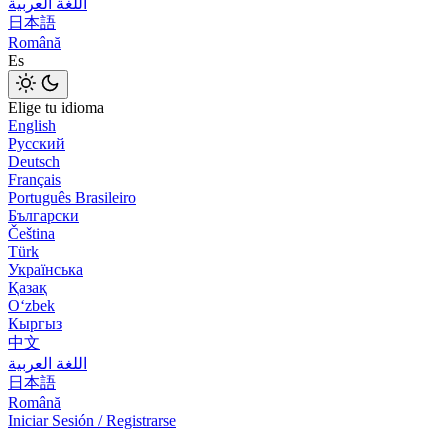
اللغة العربية
日本語
Română
Es
Elige tu idioma
English
Русский
Deutsch
Français
Português Brasileiro
Български
Čeština
Türk
Українська
Қазақ
Оʻzbek
Кыргыз
中文
اللغة العربية
日本語
Română
Iniciar Sesión / Registrarse