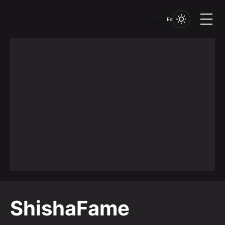
Es
ShishaFame