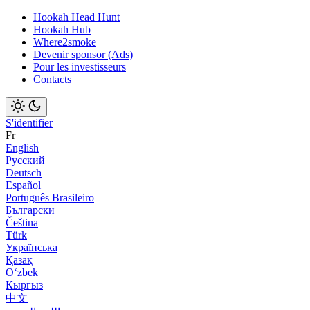
Hookah Head Hunt
Hookah Hub
Where2smoke
Devenir sponsor (Ads)
Pour les investisseurs
Contacts
S'identifier
Fr
English
Русский
Deutsch
Español
Português Brasileiro
Български
Čeština
Türk
Українська
Қазақ
Оʻzbek
Кыргыз
中文