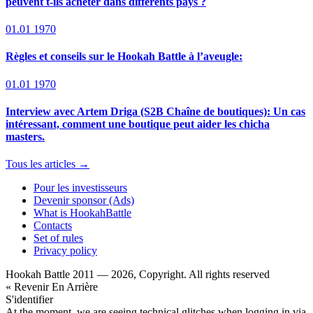
peuvent t-ils acheter dans différents pays ?
01.01 1970
Règles et conseils sur le Hookah Battle à l’aveugle:
01.01 1970
Interview avec Artem Driga (S2B Chaîne de boutiques): Un cas
intéressant, comment une boutique peut aider les chicha
masters.
Tous les articles →
Pour les investisseurs
Devenir sponsor (Ads)
What is HookahBattle
Contacts
Set of rules
Privacy policy
Hookah Battle 2011 — 2026, Copyright. All rights reserved
« Revenir En Arrière
S'identifier
At the moment, we are seeing technical glitches when logging in via