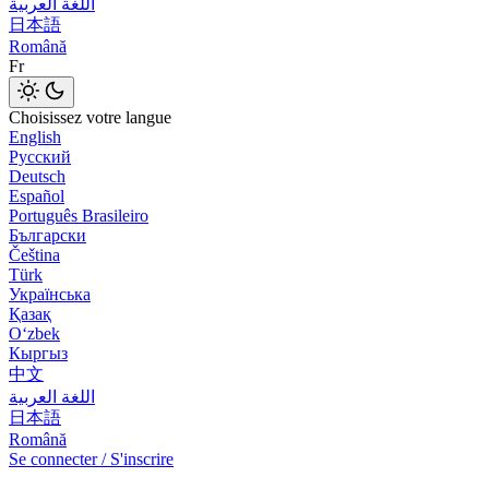
اللغة العربية
日本語
Română
Fr
Choisissez votre langue
English
Русский
Deutsch
Español
Português Brasileiro
Български
Čeština
Türk
Українська
Қазақ
Оʻzbek
Кыргыз
中文
اللغة العربية
日本語
Română
Se connecter / S'inscrire