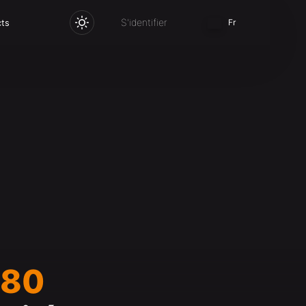
S'identifier
Fr
cts
480