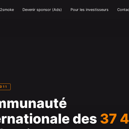
e2smoke
Devenir sponsor (Ads)
Pour les investisseurs
Conta
011
mmunauté
ernationale des
37 