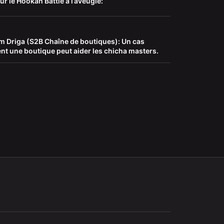
ur le Hookah Battle à l’aveugle:
m Driga (S2B Chaîne de boutiques): Un cas
t une boutique peut aider les chicha masters.