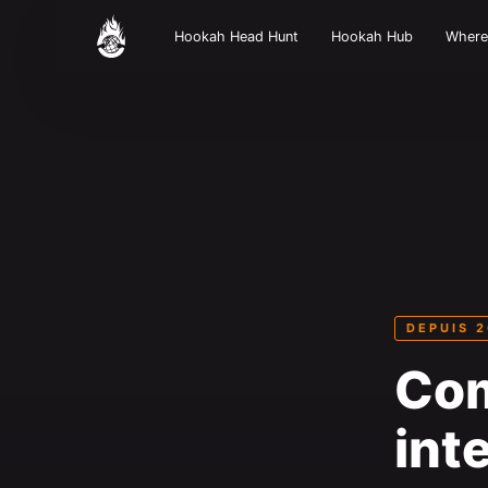
Hookah Head Hunt
Hookah Hub
Wher
DEPUIS 2
Co
int