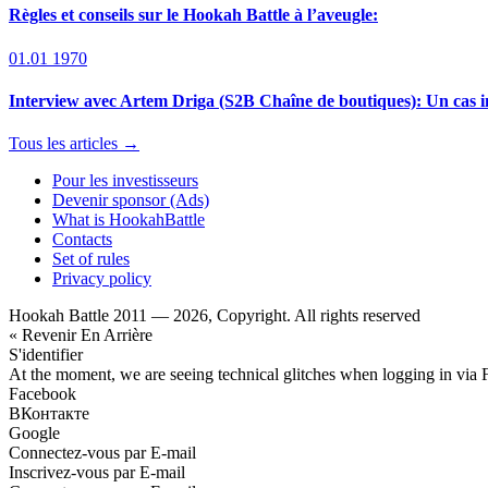
Règles et conseils sur le Hookah Battle à l’aveugle:
01.01 1970
Interview avec Artem Driga (S2B Chaîne de boutiques): Un cas in
Tous les articles →
Pour les investisseurs
Devenir sponsor (Ads)
What is HookahBattle
Contacts
Set of rules
Privacy policy
Hookah Battle 2011 — 2026, Copyright. All rights reserved
« Revenir En Arrière
S'identifier
At the moment, we are seeing technical glitches when logging in via 
Facebook
ВКонтакте
Google
Connectez-vous par E-mail
Inscrivez-vous par E-mail