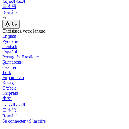
اللغة العربية
日本語
Română
Fr
Choisissez votre langue
English
Русский
Deutsch
Español
Português Brasileiro
Български
Čeština
Türk
Українська
Қазақ
Оʻzbek
Кыргыз
中文
اللغة العربية
日本語
Română
Se connecter / S'inscrire