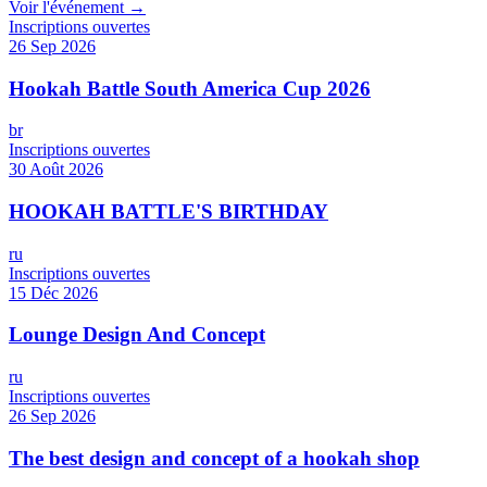
Voir l'événement →
Inscriptions ouvertes
26 Sep 2026
Hookah Battle South America Cup 2026
br
Inscriptions ouvertes
30 Août 2026
HOOKAH BATTLE'S BIRTHDAY
ru
Inscriptions ouvertes
15 Déc 2026
Lounge Design And Concept
ru
Inscriptions ouvertes
26 Sep 2026
The best design and concept of a hookah shop