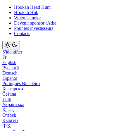
Hookah Head Hunt
Hookah Hub
Where2smoke
Devenir sponsor (Ads)
Pour les investisseurs
Contacts
S'identifier
Fr
English
Русский
Deutsch
Español
Português Brasileiro
Български
Čeština
Türk
Українська
Қазақ
Оʻzbek
Кыргыз
中文