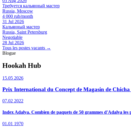
03 Aug 2026
Требуется кальянный мастер
Russia, Moscow
4 000 rub/month
31 Jul 2026
Кальянный мастер
Russia, Saint Petersburg
Negotiable
28 Jul 2026
Tous les postes vacants →
Blogue
Hookah Hub
15.05 2026
Prix International du Concept de Magasin de Chich
07.02 2022
Index Adalya. Combien de paquets de 50 grammes d'Adalya les peu
01.01 1970