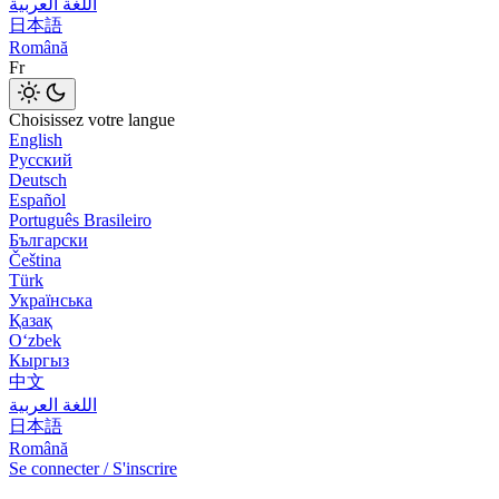
اللغة العربية
日本語
Română
Fr
Choisissez votre langue
English
Русский
Deutsch
Español
Português Brasileiro
Български
Čeština
Türk
Українська
Қазақ
Оʻzbek
Кыргыз
中文
اللغة العربية
日本語
Română
Se connecter / S'inscrire