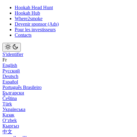
Hookah Head Hunt
Hookah Hub
Where2smoke
Devenir sponsor (Ads)
Pour les investisseurs
Contacts
S'identifier
Fr
English
Русский
Deutsch
Español
Português Brasileiro
Български
Čeština
Türk
Українська
Қазақ
Оʻzbek
Кыргыз
中文