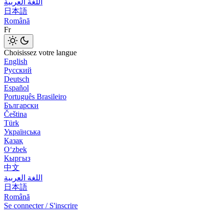
اللغة العربية
日本語
Română
Fr
Choisissez votre langue
English
Русский
Deutsch
Español
Português Brasileiro
Български
Čeština
Türk
Українська
Қазақ
Оʻzbek
Кыргыз
中文
اللغة العربية
日本語
Română
Se connecter / S'inscrire