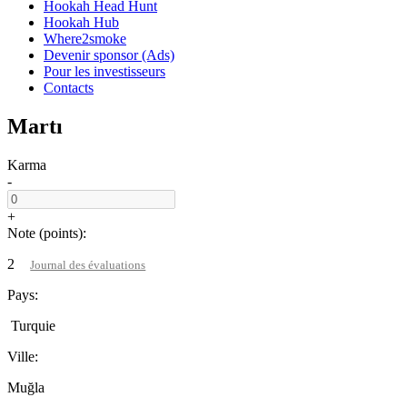
Hookah Head Hunt
Hookah Hub
Where2smoke
Devenir sponsor (Ads)
Pour les investisseurs
Contacts
Martı
Karma
-
+
Note (points):
2
Journal des évaluations
Pays:
Turquie
Ville:
Muğla