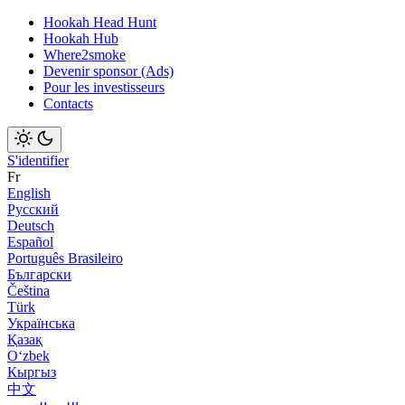
Hookah Head Hunt
Hookah Hub
Where2smoke
Devenir sponsor (Ads)
Pour les investisseurs
Contacts
S'identifier
Fr
English
Русский
Deutsch
Español
Português Brasileiro
Български
Čeština
Türk
Українська
Қазақ
Оʻzbek
Кыргыз
中文