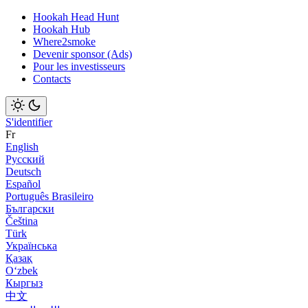
Hookah Head Hunt
Hookah Hub
Where2smoke
Devenir sponsor (Ads)
Pour les investisseurs
Contacts
S'identifier
Fr
English
Русский
Deutsch
Español
Português Brasileiro
Български
Čeština
Türk
Українська
Қазақ
Оʻzbek
Кыргыз
中文