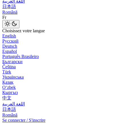
اللغة العربية
日本語
Română
Fr
Choisissez votre langue
English
Русский
Deutsch
Español
Português Brasileiro
Български
Čeština
Türk
Українська
Қазақ
Оʻzbek
Кыргыз
中文
اللغة العربية
日本語
Română
Se connecter / S'inscrire