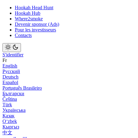
Hookah Head Hunt
Hookah Hub
Where2smoke
Devenir sponsor (Ads)
Pour les investisseurs
Contacts
S'identifier
Fr
English
Русский
Deutsch
Español
Português Brasileiro
Български
Čeština
Türk
Українська
Қазақ
Оʻzbek
Кыргыз
中文