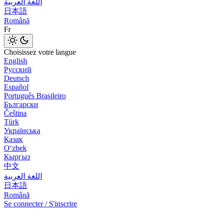
اللغة العربية
日本語
Română
Fr
Choisissez votre langue
English
Русский
Deutsch
Español
Português Brasileiro
Български
Čeština
Türk
Українська
Қазақ
Оʻzbek
Кыргыз
中文
اللغة العربية
日本語
Română
Se connecter / S'inscrire