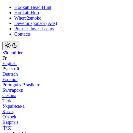
Hookah Head Hunt
Hookah Hub
Where2smoke
Devenir sponsor (Ads)
Pour les investisseurs
Contacts
S'identifier
Fr
English
Русский
Deutsch
Español
Português Brasileiro
Български
Čeština
Türk
Українська
Қазақ
Оʻzbek
Кыргыз
中文