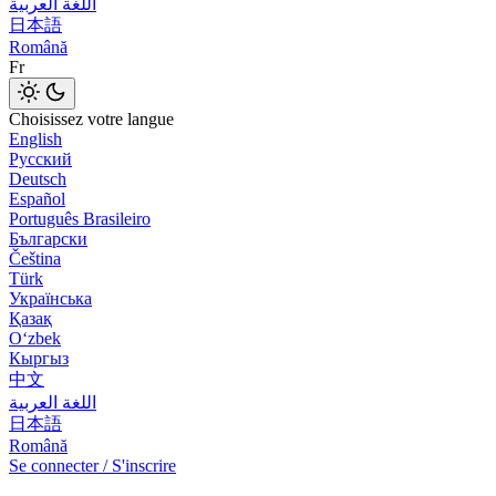
اللغة العربية
日本語
Română
Fr
Choisissez votre langue
English
Русский
Deutsch
Español
Português Brasileiro
Български
Čeština
Türk
Українська
Қазақ
Оʻzbek
Кыргыз
中文
اللغة العربية
日本語
Română
Se connecter / S'inscrire