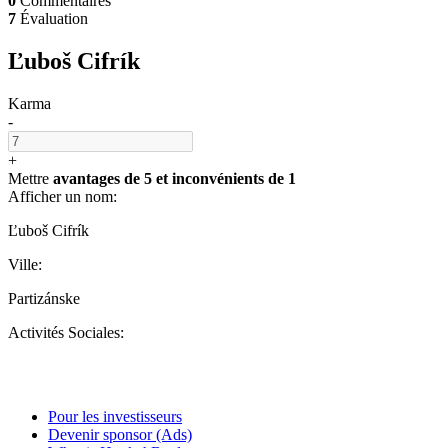
0
Commentaires
7
Évaluation
Ľuboš Cifrík
Karma
-
+
Mettre
avantages de 5
et
inconvénients de 1
Afficher un nom:
Ľuboš Cifrík
Ville:
Partizánske
Activités Sociales:
Pour les investisseurs
Devenir sponsor (Ads)