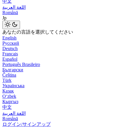
中文
اللغة العربية
Română
Jp
あなたの言語を選択してください
English
Русский
Deutsch
Français
Español
Português Brasileiro
Български
Čeština
Türk
Українська
Қазақ
Оʻzbek
Кыргыз
中文
اللغة العربية
Română
ログイン/サインアップ