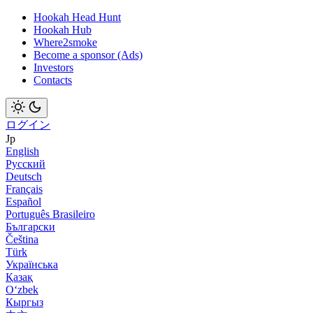
Hookah Head Hunt
Hookah Hub
Where2smoke
Become a sponsor (Ads)
Investors
Contacts
ログイン
Jp
English
Русский
Deutsch
Français
Español
Português Brasileiro
Български
Čeština
Türk
Українська
Қазақ
Оʻzbek
Кыргыз