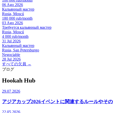
100 000 rub/month
06 Ago 2026
Кальянный мастер
Rusia, Moscú
180 000 rub/month
03 Ago 2026
Требуется кальянный мастер
Rusia, Moscú
4 000 rub/month
31 Jul 2026
Кальянный мастер
Rusia, San Petersburgo
Negociable
28 Jul 2026
すべての欠員 →
ブログ
Hookah Hub
29.07 2026
アジアカップ2026イベントに関連するルールやそ
22.05 2026