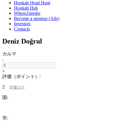
Hookah Head Hunt
Hookah Hub
Where2smoke
Become a sponsor (Ads)
Investors
Contacts
Deniz Doğrul
カルマ
-
+
評価（ポイント）:
2
評価ログ
国:
市: