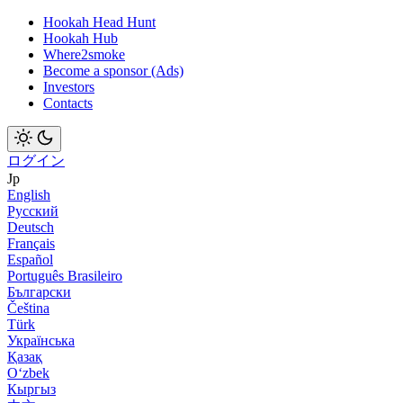
Hookah Head Hunt
Hookah Hub
Where2smoke
Become a sponsor (Ads)
Investors
Contacts
ログイン
Jp
English
Русский
Deutsch
Français
Español
Português Brasileiro
Български
Čeština
Türk
Українська
Қазақ
Оʻzbek
Кыргыз