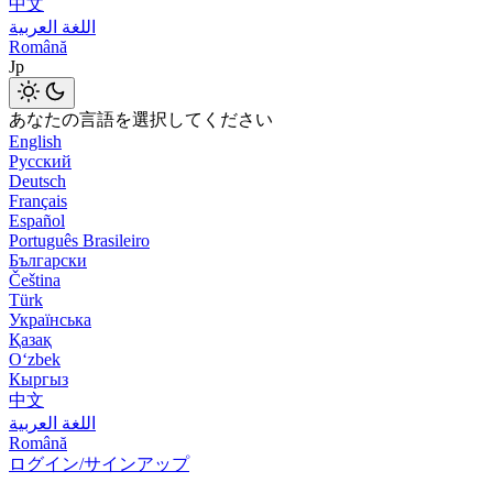
中文
اللغة العربية
Română
Jp
あなたの言語を選択してください
English
Русский
Deutsch
Français
Español
Português Brasileiro
Български
Čeština
Türk
Українська
Қазақ
Оʻzbek
Кыргыз
中文
اللغة العربية
Română
ログイン/サインアップ