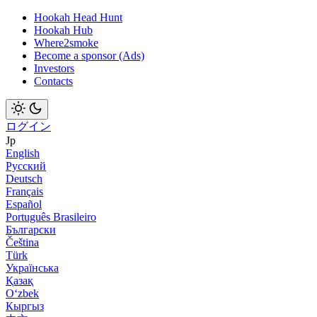
Hookah Head Hunt
Hookah Hub
Where2smoke
Become a sponsor (Ads)
Investors
Contacts
ログイン
Jp
English
Русский
Deutsch
Français
Español
Português Brasileiro
Български
Čeština
Türk
Українська
Қазақ
Оʻzbek
Кыргыз