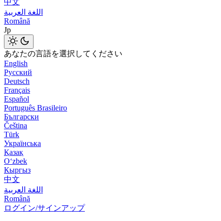
中文
اللغة العربية
Română
Jp
あなたの言語を選択してください
English
Русский
Deutsch
Français
Español
Português Brasileiro
Български
Čeština
Türk
Українська
Қазақ
Оʻzbek
Кыргыз
中文
اللغة العربية
Română
ログイン/サインアップ