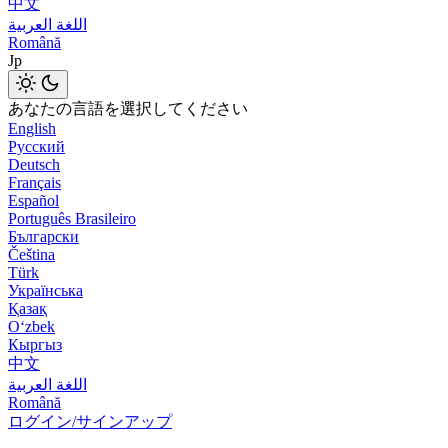
中文
اللغة العربية
Română
Jp
あなたの言語を選択してください
English
Русский
Deutsch
Français
Español
Português Brasileiro
Български
Čeština
Türk
Українська
Қазақ
Оʻzbek
Кыргыз
中文
اللغة العربية
Română
ログイン/サインアップ