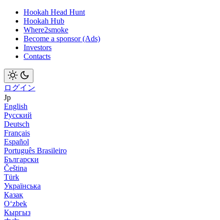
Hookah Head Hunt
Hookah Hub
Where2smoke
Become a sponsor (Ads)
Investors
Contacts
ログイン
Jp
English
Русский
Deutsch
Français
Español
Português Brasileiro
Български
Čeština
Türk
Українська
Қазақ
Оʻzbek
Кыргыз