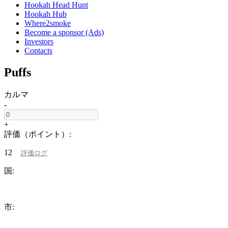
Hookah Head Hunt
Hookah Hub
Where2smoke
Become a sponsor (Ads)
Investors
Contacts
Puffs
カルマ
-
+
評価（ポイント）:
12
評価ログ
国:
市: