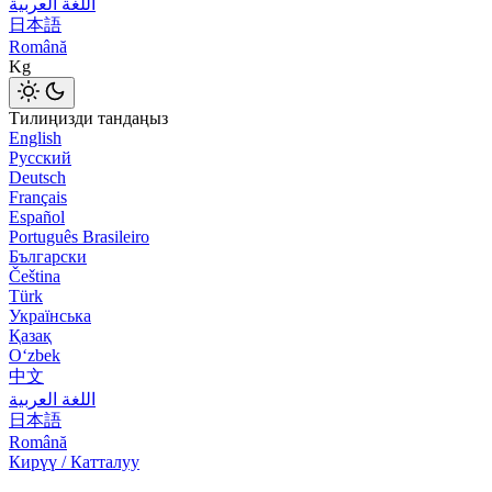
اللغة العربية
日本語
Română
Kg
Тилиңизди тандаңыз
English
Русский
Deutsch
Français
Español
Português Brasileiro
Български
Čeština
Türk
Українська
Қазақ
Оʻzbek
中文
اللغة العربية
日本語
Română
Кирүү / Катталуу