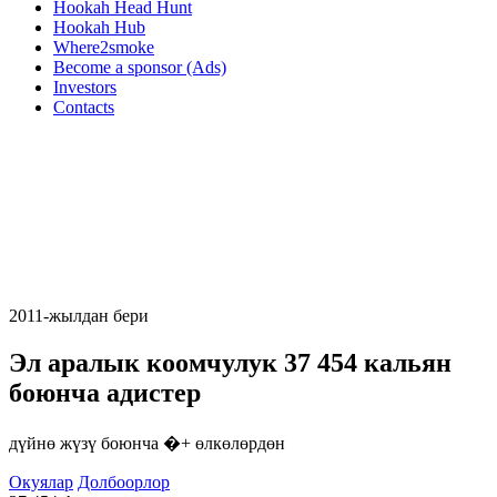
Hookah Head Hunt
Hookah Hub
Where2smoke
Become a sponsor (Ads)
Investors
Contacts
2011-жылдан бери
Эл аралык коомчулук
37 454
кальян
боюнча адистер
дүйнө жүзү боюнча �+ өлкөлөрдөн
Окуялар
Долбоорлор