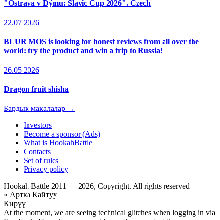
"Ostrava v Dýmu: Slavic Cup 2026". Czech
22.07 2026
BLUR MOS is looking for honest reviews from all over the
world: try the product and win a trip to Russia!
26.05 2026
Dragon fruit shisha
Бардык макалалар →
Investors
Become a sponsor (Ads)
What is HookahBattle
Contacts
Set of rules
Privacy policy
Hookah Battle 2011 — 2026, Copyright. All rights reserved
« Артка Кайтуу
Кирүү
At the moment, we are seeing technical glitches when logging in via