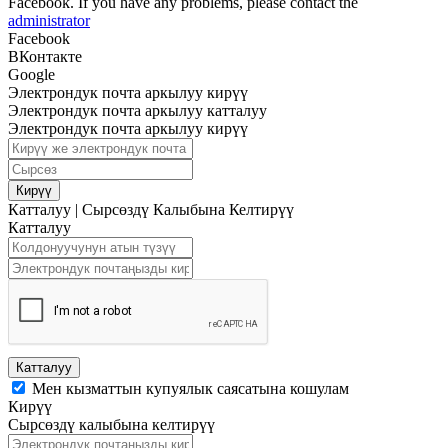
Facebook. If you have any problems, please contact the
administrator
Facebook
ВКонтакте
Google
Электрондук почта аркылуу кирүү
Электрондук почта аркылуу катталуу
Электрондук почта аркылуу кирүү
Кирүү
Катталуу
|
Сырсөздү Калыбына Келтирүү
Катталуу
Катталуу
Мен кызматтын купуялык саясатына кошулам
Кирүү
Сырсөздү калыбына келтирүү