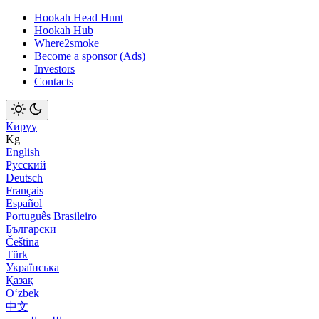
Hookah Head Hunt
Hookah Hub
Where2smoke
Become a sponsor (Ads)
Investors
Contacts
Кирүү
Kg
English
Русский
Deutsch
Français
Español
Português Brasileiro
Български
Čeština
Türk
Українська
Қазақ
Оʻzbek
中文