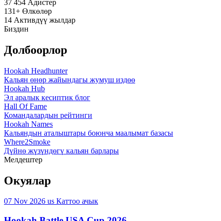
37 454
Адистер
131+
Өлкөлөр
14
Активдүү жылдар
Биздин
Долбоорлор
Hookah Headhunter
Кальян өнөр жайындагы жумуш издөө
Hookah Hub
Эл аралык кесиптик блог
Hall Of Fame
Командалардын рейтинги
Hookah Names
Кальяндын аталыштары боюнча маалымат базасы
Where2Smoke
Дүйнө жүзүндөгү кальян барлары
Мелдештер
Окуялар
07 Nov 2026
us
Каттоо ачык
Hookah Battle USA Cup 2026