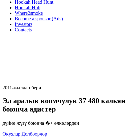
Hookah Head Hunt
Hookah Hub
Where2smoke
Become a sponsor (Ads)
Investors
Contacts
2011-жылдан бери
Эл аралык коомчулук
37 480
кальян
боюнча адистер
дүйнө жүзү боюнча �+ өлкөлөрдөн
Окуялар
Долбоорлор