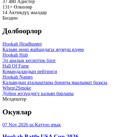
37 480
Адистер
131+
Өлкөлөр
14
Активдүү жылдар
Биздин
Долбоорлор
Hookah Headhunter
Кальян өнөр жайындагы жумуш издөө
Hookah Hub
Эл аралык кесиптик блог
Hall Of Fame
Командалардын рейтинги
Hookah Names
Кальяндын аталыштары боюнча маалымат базасы
Where2Smoke
Дүйнө жүзүндөгү кальян барлары
Мелдештер
Окуялар
07 Nov 2026
us
Каттоо ачык
Hookah Battle USA Cup 2026