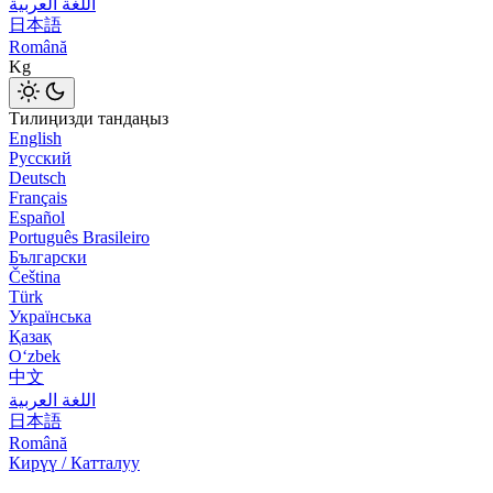
اللغة العربية
日本語
Română
Kg
Тилиңизди тандаңыз
English
Русский
Deutsch
Français
Español
Português Brasileiro
Български
Čeština
Türk
Українська
Қазақ
Оʻzbek
中文
اللغة العربية
日本語
Română
Кирүү / Катталуу