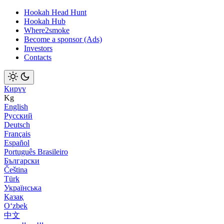
Hookah Head Hunt
Hookah Hub
Where2smoke
Become a sponsor (Ads)
Investors
Contacts
Кирүү
Kg
English
Русский
Deutsch
Français
Español
Português Brasileiro
Български
Čeština
Türk
Українська
Қазақ
Оʻzbek
中文