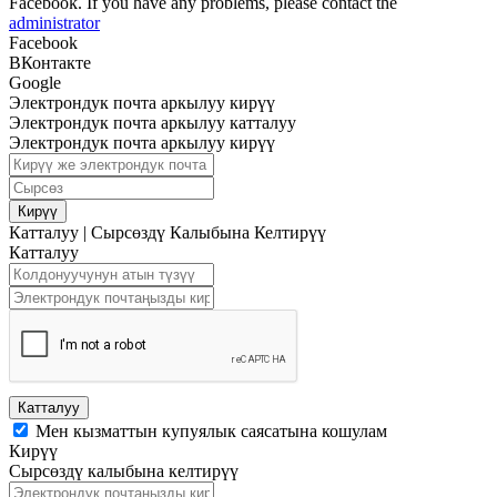
Facebook. If you have any problems, please contact the
administrator
Facebook
ВКонтакте
Google
Электрондук почта аркылуу кирүү
Электрондук почта аркылуу катталуу
Электрондук почта аркылуу кирүү
Кирүү
Катталуу
|
Сырсөздү Калыбына Келтирүү
Катталуу
Катталуу
Мен кызматтын купуялык саясатына кошулам
Кирүү
Сырсөздү калыбына келтирүү