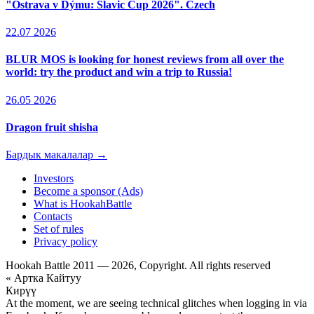
"Ostrava v Dýmu: Slavic Cup 2026". Czech
22.07 2026
BLUR MOS is looking for honest reviews from all over the
world: try the product and win a trip to Russia!
26.05 2026
Dragon fruit shisha
Бардык макалалар →
Investors
Become a sponsor (Ads)
What is HookahBattle
Contacts
Set of rules
Privacy policy
Hookah Battle 2011 — 2026, Copyright. All rights reserved
« Артка Кайтуу
Кирүү
At the moment, we are seeing technical glitches when logging in via