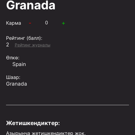
Granada
-
+
Карма
Рейтинг (балл):
2
Рейтинг журналы
Өлкө:
Spain
Шаар:
Granada
Жетишкендиктер:
Азырынча жетишкендиктер жок.