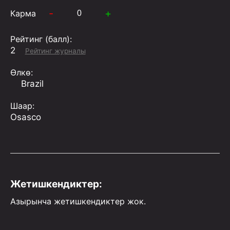
-
+
Карма
Рейтинг (балл):
2
Рейтинг журналы
Өлкө:
Brazil
Шаар:
Osasco
Жетишкендиктер:
Азырынча жетишкендиктер жок.